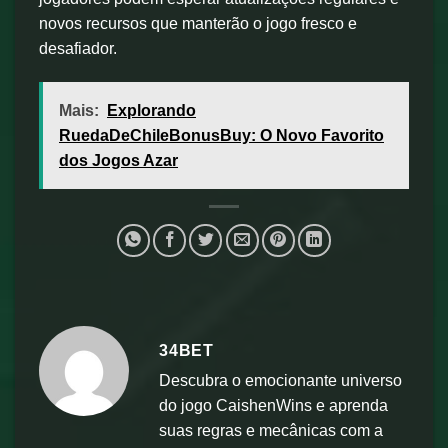
novos recursos que manterão o jogo fresco e
desafiador.
Mais:
Explorando
RuedaDeChileBonusBuy: O Novo Favorito
dos Jogos Azar
34BET
Descubra o emocionante universo
do jogo CaishenWins e aprenda
suas regras e mecânicas com a