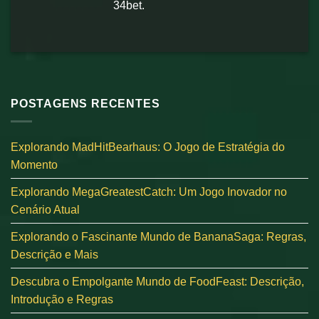
34bet.
POSTAGENS RECENTES
Explorando MadHitBearhaus: O Jogo de Estratégia do
Momento
Explorando MegaGreatestCatch: Um Jogo Inovador no
Cenário Atual
Explorando o Fascinante Mundo de BananaSaga: Regras,
Descrição e Mais
Descubra o Empolgante Mundo de FoodFeast: Descrição,
Introdução e Regras