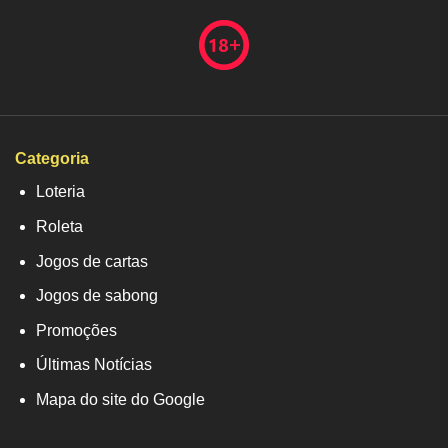
Categoria
Loteria
Roleta
Jogos de cartas
Jogos de sabong
Promoções
Últimas Notícias
Mapa do site do Google