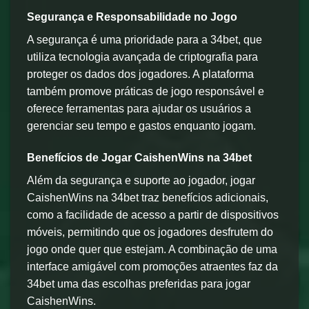
Segurança e Responsabilidade no Jogo
A segurança é uma prioridade para a 34bet, que
utiliza tecnologia avançada de criptografia para
proteger os dados dos jogadores. A plataforma
também promove práticas de jogo responsável e
oferece ferramentas para ajudar os usuários a
gerenciar seu tempo e gastos enquanto jogam.
Benefícios de Jogar CaishenWins na 34bet
Além da segurança e suporte ao jogador, jogar
CaishenWins na 34bet traz benefícios adicionais,
como a facilidade de acesso a partir de dispositivos
móveis, permitindo que os jogadores desfrutem do
jogo onde quer que estejam. A combinação de uma
interface amigável com promoções atraentes faz da
34bet uma das escolhas preferidas para jogar
CaishenWins.