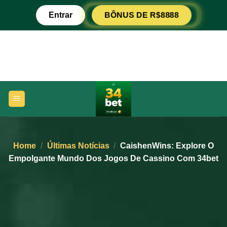
Ir
BÔNUS DE R$8888
Entrar
para
o
conteúdo
Home
/
Últimas Notícias
/
CaishenWins: Explore O
Empolgante Mundo Dos Jogos De Cassino Com 34bet