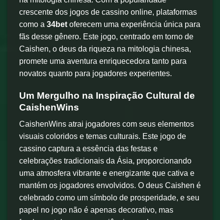
crescente dos jogos de cassino online, plataformas
como a
34bet
oferecem uma experiência única para
fãs desse gênero. Este jogo, centrado em torno de
Caishen, o deus da riqueza na mitologia chinesa,
promete uma aventura enriquecedora tanto para
novatos quanto para jogadores experientes.
Um Mergulho na Inspiração Cultural de
CaishenWins
CaishenWins atrai jogadores com seus elementos
visuais coloridos e temas culturais. Este jogo de
cassino captura a essência das festas e
celebrações tradicionais da Ásia, proporcionando
uma atmosfera vibrante e energizante que cativa e
mantém os jogadores envolvidos. O deus Caishen é
celebrado como um símbolo de prosperidade, e seu
papel no jogo não é apenas decorativo, mas