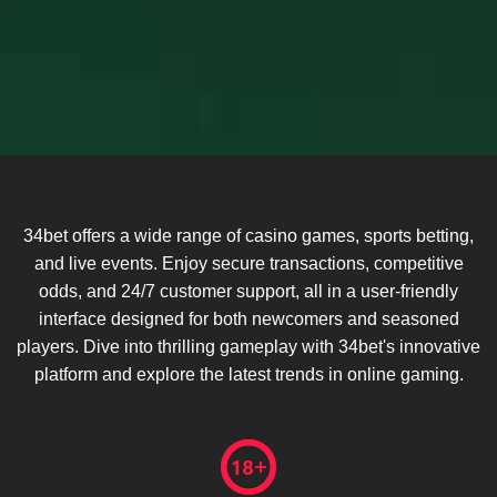
34bet offers a wide range of casino games, sports betting,
and live events. Enjoy secure transactions, competitive
odds, and 24/7 customer support, all in a user-friendly
interface designed for both newcomers and seasoned
players. Dive into thrilling gameplay with 34bet's innovative
platform and explore the latest trends in online gaming.