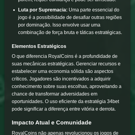
Luta por Supremacia:
Uma parte essencial do
jogo é a possibilidade de desafiar outras regiões
por dominação. Isso envolve usar uma
combinação de força bruta e táticas estratégicas.
Elementos Estratégicos
O que diferencia RoyalCoins é a profundidade de
suas mecânicas estratégicas. Gerenciar recursos e
estabelecer uma economia sólida são aspectos
críticos. Jogadores são incentivados a adquirir
conhecimento sobre suas escolhas, aproveitando a
chance de transformar adversidades em
oportunidades. O uso eficiente da estratégia 34bet
pode significar a diferença entre vitória e derrota.
Impacto Atual e Comunidade
RoyalCoins não apenas revolucionou os jogos de