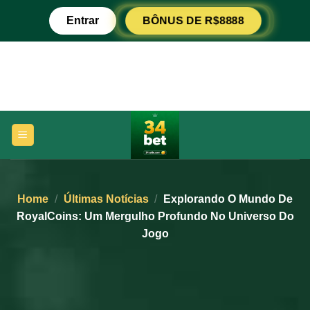
Ir
Entrar
BÔNUS DE R$8888
para
o
conteúdo
Home
/
Últimas Notícias
/
Explorando O Mundo De
RoyalCoins: Um Mergulho Profundo No Universo Do
Jogo