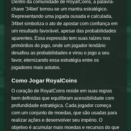
Dentro da comunidade de RoyalCoins, a palavra-
chave '34bet' tornou-se um mantra estratégico.
Representando uma jogada ousada e calculada,
34bet simboliza o ato de apostar com confiança em
um resultado favorável, apesar das probabilidades
aparentes. Essa expressão tem suas raízes nos
primórdios do jogo, onde um jogador lendário
desafiou as probabilidades e virou o jogo a seu
favor, eternizando essa estratégia entre os
jogadores mais astutos.
Como Jogar RoyalCoins
O coração de RoyalCoins reside em suas regras
bem definidas que equilibram acessibilidade com
profundidade estratégica. Cada jogador começa
com um conjunto de moedas, que são usadas para
realizar ações e desenvolver seu império. O
objetivo é acumular mais moedas e recursos do que