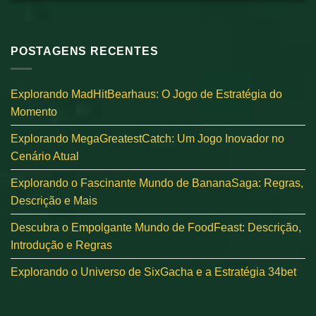
POSTAGENS RECENTES
Explorando MadHitBearhaus: O Jogo de Estratégia do
Momento
Explorando MegaGreatestCatch: Um Jogo Inovador no
Cenário Atual
Explorando o Fascinante Mundo de BananaSaga: Regras,
Descrição e Mais
Descubra o Empolgante Mundo de FoodFeast: Descrição,
Introdução e Regras
Explorando o Universo de SixGacha e a Estratégia 34bet