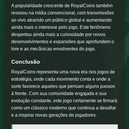
A popularidade crescente de RoyalCoins também
ressoou na mídia convencional, com transmissões
ao vivo atraindo um público global e aumentando
ainda mais o interesse pelo jogo. Este fenômeno
despertou ainda mais a curiosidade por novos
desenvolvimentos e expansões que aprofundem o
lore e as mecânicas envolventes do jogo.
Conclusão
RoyalCoins representa uma nova era nos jogos de
estratégia, onde cada movimento conta e onde a
sorte favorece aqueles que pensam alguns passos
à frente. Com sua comunidade engajada e sua
evolução constante, este jogo certamente se firmará
como um clássico moderno que continua a desafiar
e a inspirar novas gerações de jogadores.