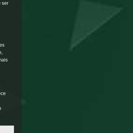
 ser
es
e,
mais
ece
o