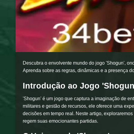
Descubra o envolvente mundo do jogo 'Shogun', ond
Aprenda sobre as regras, dinâmicas e a presença do 
Introdução ao Jogo 'Shogun
'Shogun' é um jogo que captura a imaginação de ent
militares e gestão de recursos, ele oferece uma ex
decisões em tempo real. Neste artigo, exploraremos 
regem suas emocionantes partidas.