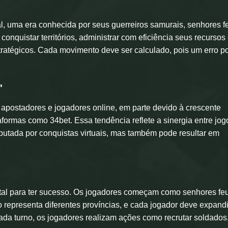
al, uma era conhecida por seus guerreiros samurais, senhores f
 conquistar territórios, administrar com eficiência seus recursos
tratégicos. Cada movimento deve ser calculado, pois um erro p
'
apostadores e jogadores online, em parte devido à crescente
formas como 34bet. Essa tendência reflete a sinergia entre jog
sputada por conquistas virtuais, mas também pode resultar em
tal para ter sucesso. Os jogadores começam como senhores fe
o representa diferentes províncias, e cada jogador deve expand
ada turno, os jogadores realizam ações como recrutar soldados