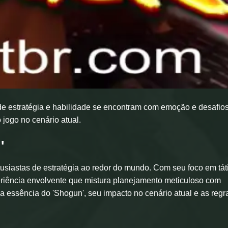
e estratégia e habilidade se encontram com emoção e desafios
jogo no cenário atual.
'
usiastas de estratégia ao redor do mundo. Com seu foco em tát
periência envolvente que mistura planejamento meticuloso com
a essência do 'Shogun', seu impacto no cenário atual e as regr