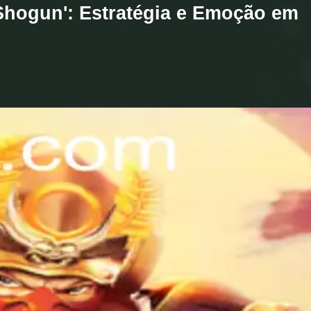
'Shogun': Estratégia e Emoção em