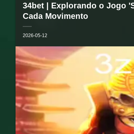
34bet | Explorando o Jogo 
Cada Movimento
2026-05-12