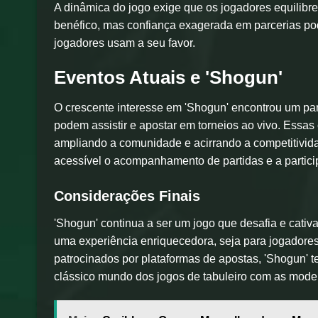
A dinâmica do jogo exige que os jogadores equilibr
benéfico, mas confiança exagerada em parcerias pod
jogadores usam a seu favor.
Eventos Atuais e 'Shogun'
O crescente interesse em 'Shogun' encontrou um pa
podem assistir e apostar em torneios ao vivo. Essas 
ampliando a comunidade e acirrando a competitividad
acessível o acompanhamento de partidas e a partici
Considerações Finais
'Shogun' continua a ser um jogo que desafia e cativ
uma experiência enriquecedora, seja para jogadore
patrocinados por plataformas de apostas, 'Shogun' t
clássico mundo dos jogos de tabuleiro com as modern