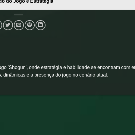
 do Jogo e Estratégia
go 'Shogun', onde estratégia e habilidade se encontram com 
, dinâmicas e a presença do jogo no cenário atual.