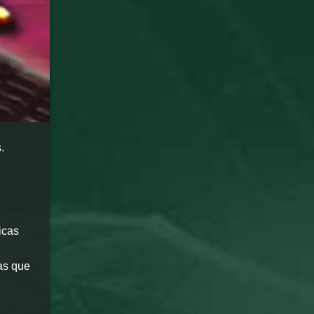
.
icas
as que