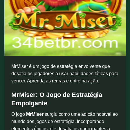
MrMiser é um jogo de estratégia envolvente que
desafia os jogadores a usar habilidades táticas para
vencer. Aprenda as regras e entre na ação.
MrMiser: O Jogo de Estratégia
Empolgante
O jogo
MrMiser
surgiu como uma adição notável ao
mundo dos jogos de estratégia. Incorporando
elementos únicos, ele desafia os participantes a