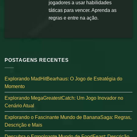
jogadores a usar habilidades
táticas para vencer. Aprenda as
regras e entre na ação.
POSTAGENS RECENTES
Explorando MadHitBearhaus: O Jogo de Estratégia do
Momento
Explorando MegaGreatestCatch: Um Jogo Inovador no
Cenário Atual
Explorando o Fascinante Mundo de BananaSaga: Regras,
Descrição e Mais
Descubra o Empolgante Mundo de FoodFeast: Descrição,