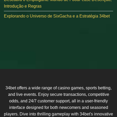
Introdução e Regras
Explorando o Universo de SixGacha e a Estratégia 34bet
34bet offers a wide range of casino games, sports betting,
and live events. Enjoy secure transactions, competitive
odds, and 24/7 customer support, all in a user-friendly
interface designed for both newcomers and seasoned
players. Dive into thrilling gameplay with 34bet's innovative