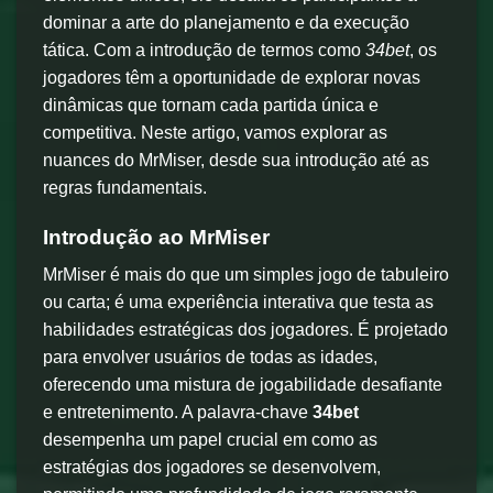
dominar a arte do planejamento e da execução
tática. Com a introdução de termos como
34bet
, os
jogadores têm a oportunidade de explorar novas
dinâmicas que tornam cada partida única e
competitiva. Neste artigo, vamos explorar as
nuances do MrMiser, desde sua introdução até as
regras fundamentais.
Introdução ao MrMiser
MrMiser é mais do que um simples jogo de tabuleiro
ou carta; é uma experiência interativa que testa as
habilidades estratégicas dos jogadores. É projetado
para envolver usuários de todas as idades,
oferecendo uma mistura de jogabilidade desafiante
e entretenimento. A palavra-chave
34bet
desempenha um papel crucial em como as
estratégias dos jogadores se desenvolvem,