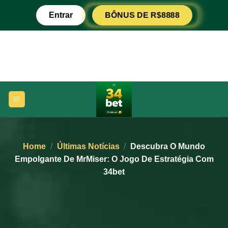
Ir
Entrar
BÔNUS DE R$8888
para
o
conteúdo
Home
/
Últimas Notícias
/
Descubra O Mundo
Empolgante De MrMiser: O Jogo De Estratégia Com
34bet