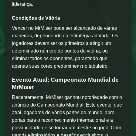
liderança.
Condições de Vitória
Vencer no MrMiser pode ser alcançado de várias
maneiras, dependendo da estratégia adotada. Os
jogadores devem ser os primeiros a atingir um
determinado número de pontos de vitória, ou
eliminar todos os oponentes, garantindo que
apenas suas cores predominem no tabuleiro.
Evento Atual: Campeonato Mundial de
MrMiser
Recentemente, MrMiser ganhou notoriedade com o
anúncio do Campeonato Mundial. Este evento, que
atrai jogadores de várias partes do mundo, abre
portas para o reconhecimento internacional e a
possibilidade de se tornar um mestre no jogo. Com
rounds eliminatórios e desafios exclusivos, o