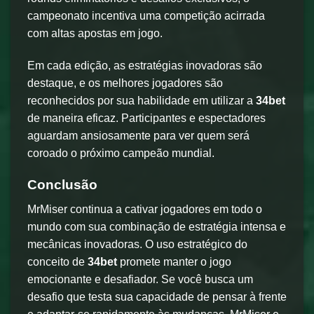
campeonato incentiva uma competição acirrada
com altas apostas em jogo.
Em cada edição, as estratégias inovadoras são
destaque, e os melhores jogadores são
reconhecidos por sua habilidade em utilizar a
34bet
de maneira eficaz. Participantes e espectadores
aguardam ansiosamente para ver quem será
coroado o próximo campeão mundial.
Conclusão
MrMiser continua a cativar jogadores em todo o
mundo com sua combinação de estratégia intensa e
mecânicas inovadoras. O uso estratégico do
conceito de
34bet
promete manter o jogo
emocionante e desafiador. Se você busca um
desafio que testa sua capacidade de pensar à frente