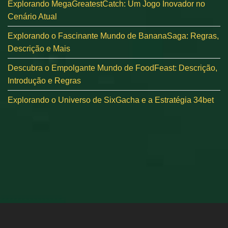
Explorando MegaGreatestCatch: Um Jogo Inovador no
Cenário Atual
Explorando o Fascinante Mundo de BananaSaga: Regras,
Descrição e Mais
Descubra o Empolgante Mundo de FoodFeast: Descrição,
Introdução e Regras
Explorando o Universo de SixGacha e a Estratégia 34bet