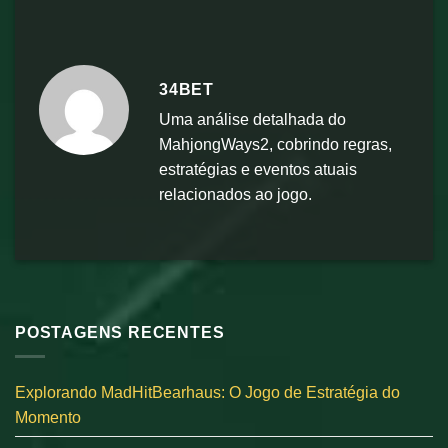
34BET
Uma análise detalhada do
MahjongWays2, cobrindo regras,
estratégias e eventos atuais
relacionados ao jogo.
POSTAGENS RECENTES
Explorando MadHitBearhaus: O Jogo de Estratégia do
Momento