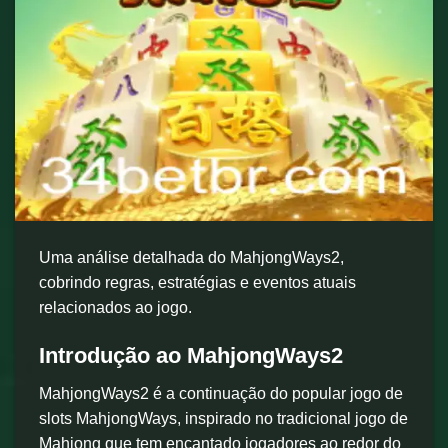
Uma análise detalhada do MahjongWays2,
cobrindo regras, estratégias e eventos atuais
relacionados ao jogo.
Introdução ao MahjongWays2
MahjongWays2 é a continuação do popular jogo de
slots MahjongWays, inspirado no tradicional jogo de
Mahjong que tem encantado jogadores ao redor do