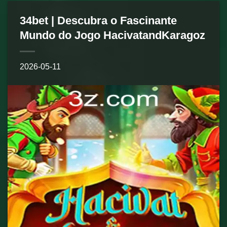
34bet | Descubra o Fascinante
Mundo do Jogo HacivatandKaragoz
2026-05-11