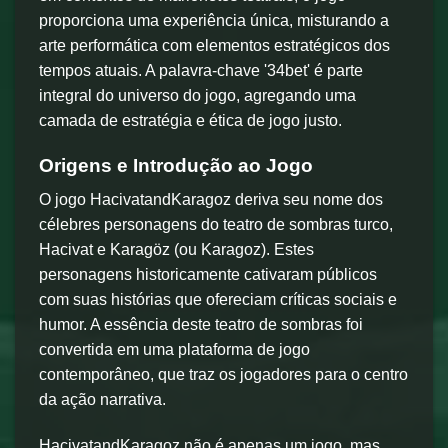
proporciona uma experiência única, misturando a
arte performática com elementos estratégicos dos
tempos atuais. A palavra-chave '34bet' é parte
integral do universo do jogo, agregando uma
camada de estratégia e ética de jogo justo.
Origens e Introdução ao Jogo
O jogo HacivatandKaragoz deriva seu nome dos
célebres personagens do teatro de sombras turco,
Hacivat e Karagöz (ou Karagoz). Estes
personagens historicamente cativaram públicos
com suas histórias que ofereciam críticas sociais e
humor. A essência deste teatro de sombras foi
convertida em uma plataforma de jogo
contemporâneo, que traz os jogadores para o centro
da ação narrativa.
HacivatandKaragoz não é apenas um jogo, mas