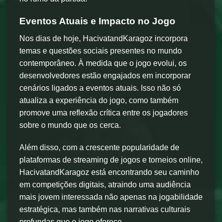
Eventos Atuais e Impacto no Jogo
Nos dias de hoje, HacivatandKaragoz incorpora
temas e questões sociais presentes no mundo
contemporâneo. À medida que o jogo evolui, os
desenvolvedores estão engajados em incorporar
cenários ligados a eventos atuais. Isso não só
atualiza a experiência do jogo, como também
promove uma reflexão crítica entre os jogadores
sobre o mundo que os cerca.
Além disso, com a crescente popularidade de
plataformas de streaming de jogos e torneios online,
HacivatandKaragoz está encontrando seu caminho
em competições digitais, atraindo uma audiência
mais jovem interessada não apenas na jogabilidade
estratégica, mas também nas narrativas culturais
profundas que o jogo oferece.