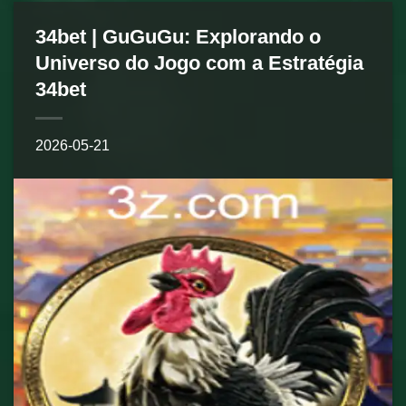
34bet | GuGuGu: Explorando o
Universo do Jogo com a Estratégia
34bet
2026-05-21