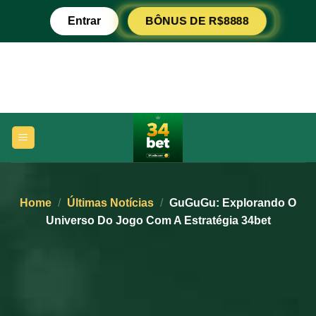
Ir
Entrar
BÔNUS DE R$8888
para
o
conteúdo
Home
/
Últimas Notícias
/
GuGuGu: Explorando O
Universo Do Jogo Com A Estratégia 34bet