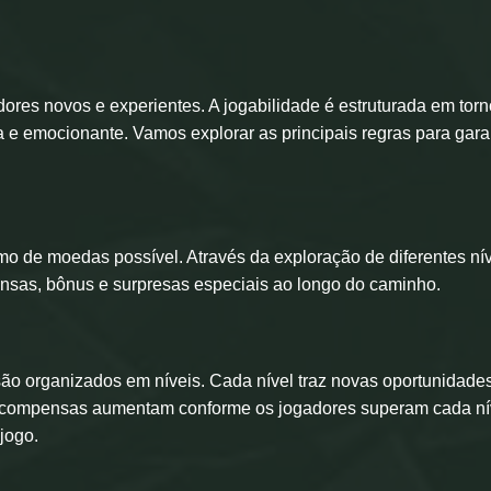
ores novos e experientes. A jogabilidade é estruturada em torn
 e emocionante. Vamos explorar as principais regras para garan
o de moedas possível. Através da exploração de diferentes nív
sas, bônus e surpresas especiais ao longo do caminho.
ão organizados em níveis. Cada nível traz novas oportunidade
recompensas aumentam conforme os jogadores superam cada ní
jogo.