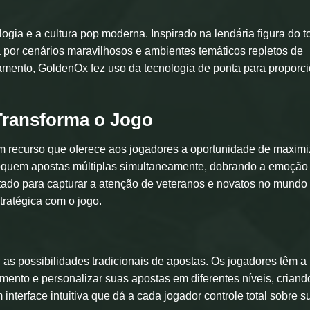
ogia e a cultura pop moderna. Inspirado na lendária figura do t
 por cenários maravilhosos e ambientes temáticos repletos de
amento, GoldenOx fez uso da tecnologia de ponta para proporc
Transforma o Jogo
um recurso que oferece aos jogadores a oportunidade de maximi
loquem apostas múltiplas simultaneamente, dobrando a emoção
etado para capturar a atenção de veteranos e novatos no mundo
tratégica com o jogo.
as possibilidades tradicionais de apostas. Os jogadores têm a
amento e personalizar suas apostas em diferentes níveis, crian
 interface intuitiva que dá a cada jogador controle total sobre s