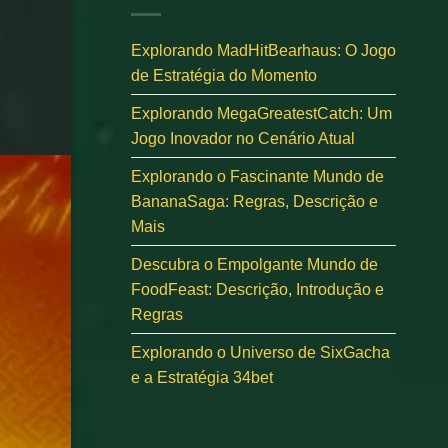
Explorando MadHitBearhaus: O Jogo
de Estratégia do Momento
Explorando MegaGreatestCatch: Um
Jogo Inovador no Cenário Atual
Explorando o Fascinante Mundo de
BananaSaga: Regras, Descrição e
Mais
Descubra o Empolgante Mundo de
FoodFeast: Descrição, Introdução e
Regras
Explorando o Universo de SixGacha
e a Estratégia 34bet