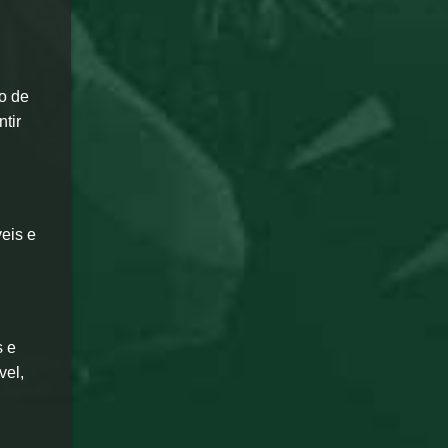
o de
tir
eis e
s e
vel,