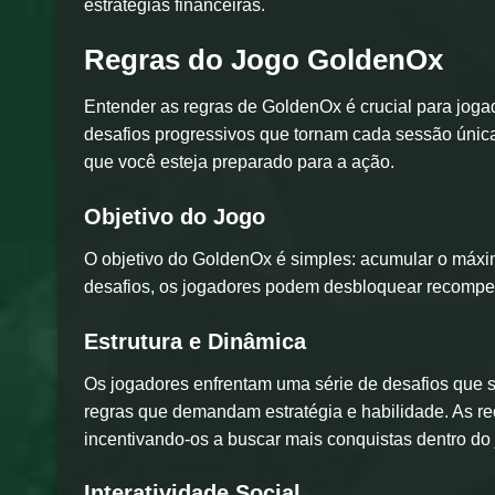
estratégias financeiras.
Regras do Jogo GoldenOx
Entender as regras de GoldenOx é crucial para jogad
desafios progressivos que tornam cada sessão única
que você esteja preparado para a ação.
Objetivo do Jogo
O objetivo do GoldenOx é simples: acumular o máxim
desafios, os jogadores podem desbloquear recompen
Estrutura e Dinâmica
Os jogadores enfrentam uma série de desafios que s
regras que demandam estratégia e habilidade. As 
incentivando-os a buscar mais conquistas dentro do 
Interatividade Social