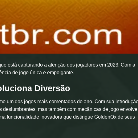
que está capturando a atenção dos jogadores em 2023. Com a
ência de jogo única e empolgante.
luciona Diversão
o um dos jogos mais comentados do ano. Com sua introduçã
os deslumbrantes, mas também com mecânicas de jogo envolven
uma funcionalidade inovadora que distingue GoldenOx de seus