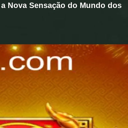
a a Nova Sensação do Mundo dos