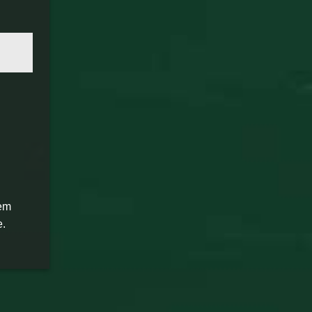
 em
e.