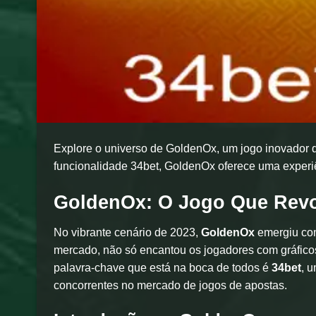
Explore o universo de GoldenOx, um jogo inovador 
funcionalidade 34bet, GoldenOx oferece uma experi
GoldenOx: O Jogo Que Revo
No vibrante cenário de 2023,
GoldenOx
emergiu com
mercado, não só encantou os jogadores com gráfic
palavra-chave que está na boca de todos é
34bet
, 
concorrentes no mercado de jogos de apostas.