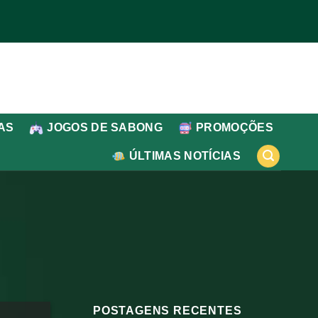
AS
JOGOS DE SABONG
PROMOÇÕES
ÚLTIMAS NOTÍCIAS
POSTAGENS RECENTES