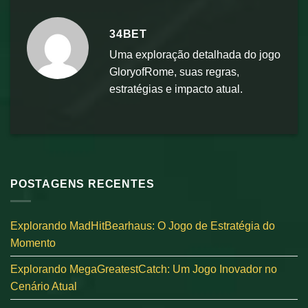
34BET
Uma exploração detalhada do jogo
GloryofRome, suas regras,
estratégias e impacto atual.
POSTAGENS RECENTES
Explorando MadHitBearhaus: O Jogo de Estratégia do
Momento
Explorando MegaGreatestCatch: Um Jogo Inovador no
Cenário Atual