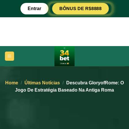
Ir
Entrar
BÔNUS DE R$8888
para
o
conteúdo
Home
/
Últimas Notícias
/
Descubra GloryofRome: O
Jogo De Estratégia Baseado Na Antiga Roma