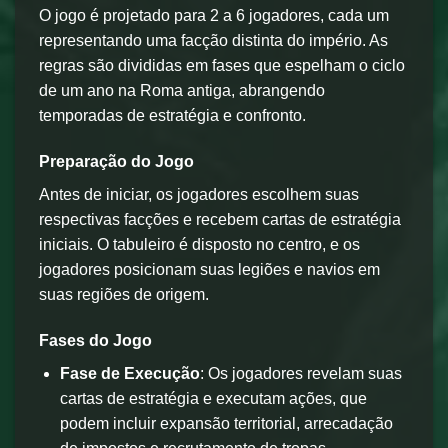
O jogo é projetado para 2 a 6 jogadores, cada um
representando uma facção distinta do império. As
regras são divididas em fases que espelham o ciclo
de um ano na Roma antiga, abrangendo
temporadas de estratégia e confronto.
Preparação do Jogo
Antes de iniciar, os jogadores escolhem suas
respectivas facções e recebem cartas de estratégia
iniciais. O tabuleiro é disposto no centro, e os
jogadores posicionam suas legiões e navios em
suas regiões de origem.
Fases do Jogo
Fase de Execução
: Os jogadores revelam suas
cartas de estratégia e executam ações, que
podem incluir expansão territorial, arrecadação